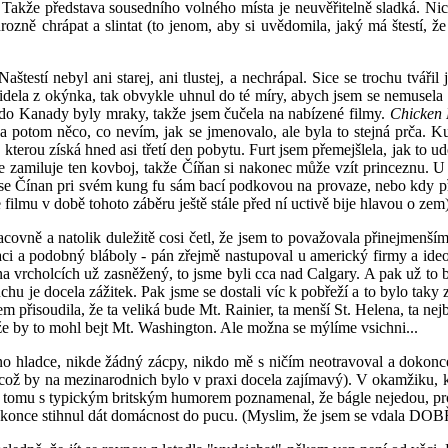
! Takže představa sousedního volného místa je neuvěřitelně sladká. Nicm
u hrozně chrápat a slintat (to jenom, aby si uvědomila, jaký má štestí, 
aštestí nebyl ani starej, ani tlustej, a nechrápal. Sice se trochu tvářil 
videla z okýnka, tak obvykle uhnul do té míry, abych jsem se nemusela
 do Kanady byly mraky, takže jsem čučela na nabízené filmy.
Chicken
potom něco, co nevím, jak se jmenovalo, ale byla to stejná prča. Ku
terou získá hned asi třetí den pobytu. Furt jsem přemejšlela, jak to ud
 se zamiluje ten kovboj, takže Číňan si nakonec může vzít princeznu. U 
y se Čínan pri svém kung fu sám bací podkovou na provaze, nebo kdy p
 filmu v době tohoto záběru ještě stále před ní uctivě bije hlavou o ze
covně a natolik duležitě cosi četl, že jsem to považovala přinejmenším
i a podobný bláboly - pán zřejmě nastupoval u americký firmy a ideově
na vrcholcích už zasněžený, to jsme byli cca nad Calgary. A pak už to 
u je docela zážitek. Pak jsme se dostali víc k pobřeží a to bylo taky za
m přisoudila, že ta veliká bude Mt. Rainier, ta menší St. Helena, ta nejbl
že by to mohl bejt Mt. Washington. Ale možna se mýlíme vsichni...
o hladce, nikde žádný zácpy, nikdo mě s ničím neotravoval a dokonce s
, což by na mezinarodnich bylo v praxi docela zajímavý). V okamžiku, kdy
n k tomu s typickým britským humorem poznamenal, že bágle nejedou, pro
ale dokonce stihnul dát domácnost do pucu. (Myslim, že jsem se vdala DOB