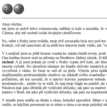
Ahoj všichni,
tak jsem se právě lehce exhumovala, udělala si kafe a usoudila, že 
Clinton, aby mě osobně uvítal dvojitým chruščovem.
No, odlet z Prahy jsem zvládla, moje dvě zavazadla byla sice pod ten p
Koktejl
, což mě zanechalo až na další bez tiskovin (tady vidíte, jak "vzr
V Londýně jsem se ještě honem vnutila ke stánku biritiš ervejs, jest
Ona hodina dvacet není na přestup na Heathrow žádnej zázrak. Zvlášť
záchod
. A já jsem jednak po cestě z Prahy vypila dvě kafe, ale hla
musela vylodit. Do ukončení nástupu do letadla zbývalo nejakých pě
vycvičená z vlaku, že čurat se smí až za jízdy. Vylezla jsem zp
nepřítomného profesionálního úsměvu; na základě svého svatebního vi
počítačem, ale ten usoudil, že si takový kraviny pamatovat nebude
neodstartovali... zjistilo by se totiž, že maj moje bágle na palubě, al
Páralová (tak jako úředník při vydávání občanky, tak jako na matrice v
matrice v Brně, tak jako při vydávání občanky, tak jako na inspektorá
V letadle jsem seděla na hřadu u okna, bohužel uprostřed. Místo v u
vadilo, se kdyžtak presunout na to místo u okna a na moje prázdný mís