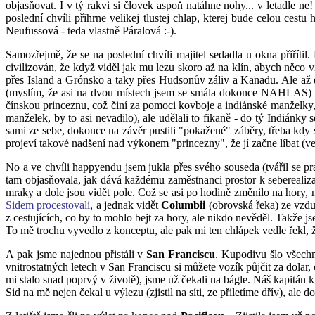
objasňovat. I v tý rakvi si človek aspoň natáhne nohy... v letadle ne
poslední chvíli přihrne velikej tlustej chlap, kterej bude celou cest
Neufussová - teda vlastně Páralová :-).
Samozřejmě, že se na poslední chvíli majitel sedadla u okna přiřítil. N
civilizován, že když viděl jak mu lezu skoro až na klín, abych něco 
přes Island a Grónsko a taky přes Hudsonův záliv a Kanadu. Ale až
(myslím, že asi na dvou místech jsem se smála dokonce NAHLAS) a 
čínskou princeznu, což činí za pomoci kovboje a indiánské manželky, k
manželek, by to asi nevadilo), ale udělali to fikaně - do tý Indiánky
sami ze sebe, dokonce na závěr pustili "pokažené" záběry, třeba kd
projeví takové nadšení nad výkonem "princezny", že jí začne líbat (ve
No a ve chvíli happyendu jsem jukla přes svého souseda (tvářil se pra
tam objasňovala, jak dává každému zaměstnanci prostor k seberealizac
mraky a dole jsou vidět pole. Což se asi po hodině změnilo na hory, 
Sidem procestovali
, a jednak vidět
Columbii
(obrovská řeka) ze vzduch
z cestujících, co by to mohlo bejt za hory, ale nikdo nevěděl. Takže jse
To mě trochu vyvedlo z konceptu, ale pak mi ten chlápek vedle řekl, 
A pak jsme najednou přistáli v
San Franciscu
. Kupodivu šlo všechn
vnitrostatných letech v San Franciscu si můžete vozík půjčit za dolar
mi stalo snad poprvý v životě), jsme už čekali na bágle. Náš kapitá
Sid na mě nejen čekal u výlezu (zjistil na síti, ze přiletíme dřív), 