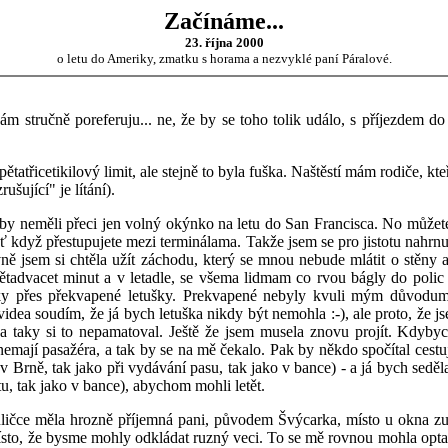
Začínáme...
23. října 2000
o letu do Ameriky, zmatku s horama a nezvyklé paní Páralové.
vám stručně poreferuju... ne, že by se toho tolik událo, s příjezdem d
ětatřicetikilový limit, ale stejně to byla fuška. Naštěstí mám rodiče, kt
ušující" je lítání).
li by neměli přeci jen volný okýnko na letu do San Francisca. No může
 když přestupujete mezi terminálama. Takže jsem se pro jistotu nahrnul
vně jsem si chtěla užít záchodu, který se mnou nebude mlátit o stěny 
tadvacet minut a v letadle, se všema lidmam co rvou bágly do polic 
átky přes překvapené letušky. Prekvapené nebyly kvuli mým důvodum 
dea soudím, že já bych letuška nikdy být nemohla :-), ale proto, že 
 a taky si to nepamatoval. Ještě že jsem musela znovu projít. Kdybyc
e nemají pasažéra, a tak by se na mě čekalo. Pak by někdo spočítal cestuj
 Brně, tak jako při vydávání pasu, tak jako v bance) - a já bych seděla
tu, tak jako v bance), abychom mohli letět.
ličce měla hrozně příjemná pani, původem Švýcarka, místo u okna zustá
to, že bysme mohly odkládat ruzný veci. To se mě rovnou mohla optat, j