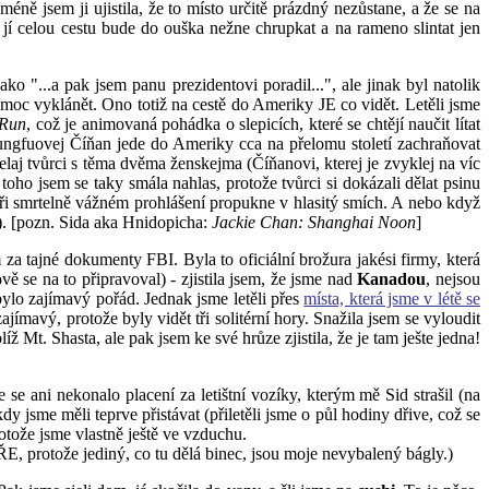
éně jsem ji ujistila, že to místo určitě prázdný nezůstane, a že se na
že jí celou cestu bude do ouška nežne chrupkat a na rameno slintat jen
jako "...a pak jsem panu prezidentovi poradil...", ale jinak byl natolik
 moc vyklánět. Ono totiž na cestě do Ameriky JE co vidět. Letěli jsme
 Run
, což je animovaná pohádka o slepicích, které se chtějí naučit lítat
ngfuovej Číňan jede do Ameriky cca na přelomu století zachraňovat
elaj tvůrci s těma dvěma ženskejma (Číňanovi, kterej je zvyklej na víc
toho jsem se taky smála nahlas, protože tvůrci si dokázali dělat psinu
ři smrtelně vážném prohlášení propukne v hlasitý smích. A nebo když
m). [pozn. Sida aka Hnidopicha:
Jackie Chan: Shanghai Noon
]
 za tajné dokumenty FBI. Byla to oficiální brožura jakési firmy, která
 se na to připravoval) - zjistila jsem, že jsme nad
Kanadou
, nejsou
bylo zajímavý pořád. Jednak jsme letěli přes
místa, která jsme v létě se
jímavý, protože byly vidět tři solitérní hory. Snažila jsem se vyloudit
íž Mt. Shasta, ale pak jsem ke své hrůze zjistila, že je tam ješte jedna!
e ani nekonalo placení za letištní vozíky, kterým mě Sid strašil (na
 jsme měli teprve přistávat (přiletěli jsme o půl hodiny dřive, což se
tože jsme vlastně ještě ve vzduchu.
ŘE, protože jediný, co tu dělá binec, jsou moje nevybalený bágly.)