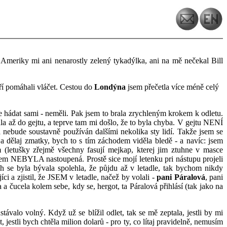
o Ameriky mi ani nenarostly zelený tykadýlka, ani na mě nečekal Bill
eří pomáhali vláčet. Cestou do
Londýna
jsem přečetla více méně celý
te hádat sami - neměli. Pak jsem to brala zrychleným krokem k odletu.
a až do gejtu, a teprve tam mi došlo, že to byla chyba. V gejtu NENÍ
a nebude soustavně používán dalšími nekolika sty lidí. Takže jsem se
a dělaj zmatky, bych to s tím záchodem viděla bledě - a navíc: jsem
(letušky zřejmě všechny fasují mejkap, kterej jim ztuhne v masce
jsem NEBYLA nastoupená. Prostě sice mojí letenku pri nástupu projeli
h se byla bývala spolehla, že půjdu až v letadle, tak bychom nikdy
íci a zjistil, že JSEM v letadle, načež by volali -
pani Páralová
, pani
 a čucela kolem sebe, kdy se, hergot, ta Páralová přihlásí (tak jako na
valo volný. Když už se blížil odlet, tak se mě zeptala, jestli by mi
estli bych chtěla milion dolarů - pro ty, co lítaj pravidelně, nemusím